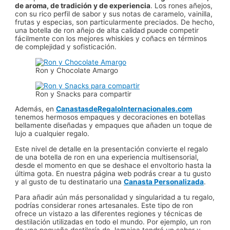
de aroma, de tradición y de experiencia
. Los rones añejos,
con su rico perfil de sabor y sus notas de caramelo, vainilla,
frutas y especias, son particularmente preciados. De hecho,
una botella de ron añejo de alta calidad puede competir
fácilmente con los mejores whiskies y coñacs en términos
de complejidad y sofisticación.
Ron y Chocolate Amargo
Ron y Snacks para compartir
Además, en
CanastasdeRegaloInternacionales.com
tenemos hermosos empaques y decoraciones en botellas
bellamente diseñadas y empaques que añaden un toque de
lujo a cualquier regalo.
Este nivel de detalle en la presentación convierte el regalo
de una botella de ron en una experiencia multisensorial,
desde el momento en que se deshace el envoltorio hasta la
última gota. En nuestra página web podrás crear a tu gusto
y al gusto de tu destinatario una
Canasta Personalizada
.
Para añadir aún más personalidad y singularidad a tu regalo,
podrías considerar rones artesanales. Este tipo de ron
ofrece un vistazo a las diferentes regiones y técnicas de
destilación utilizadas en todo el mundo. Por ejemplo, un ron
de una pequeña destilería de Jamaica tendrá un sabor y