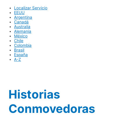
Localizar Servicio
EEUU
Argentina
Canadá
Australia
Alemania
México
Chile
Colombia
Brasil
España
A-Z
Historias
Conmovedoras